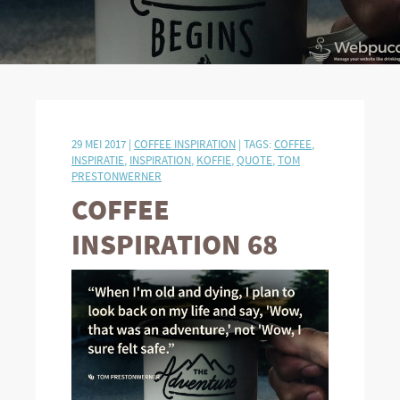
29 MEI 2017 |
COFFEE INSPIRATION
| TAGS:
COFFEE
,
INSPIRATIE
,
INSPIRATION
,
KOFFIE
,
QUOTE
,
TOM
PRESTONWERNER
COFFEE
INSPIRATION 68