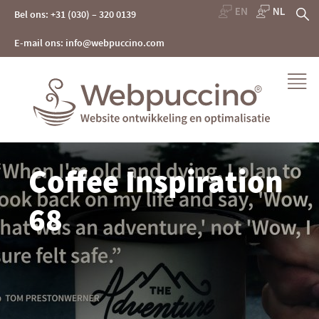
Skip
Z
Bel ons: +31 (030) – 320 0139
to
content
na
E-mail ons: info@webpuccino.com
Webpuccino® website ontwikkeling en optimalisatie
Coffee Inspiration
Je website beheren alsof je koffie drinkt
68