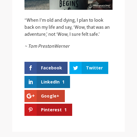
“When I’m old and dying, I plan to look
back on my life and say, ‘Wow, that was an
adventure,’ not ‘Wow, I sure felt safe.’
~ Tom PrestonWerner
Facebook
Twitter
LinkedIn
1
Google+
Pinterest
1