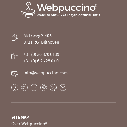
Webpuccino® website ontwikkeling en
Melkweg 3-405
optimalisatie
3721 RG
Bilthoven
Je website beheren alsof je koffie drinkt
+31 (0) 30 320 0139
+31 (0) 6 25 28 07 07
info@webpuccino.com
Facebook
Twitter
LinkedIn
Pinterest
Phone
E-
mail
SITEMAP
Over Webpuccino®