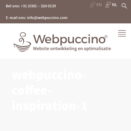
Skip
Z
Bel ons: +31 (030) – 320 0139
to
content
na
E-mail ons: info@webpuccino.com
Webpuccino® website ontwikkeling en optimalisatie
webpuccino-
Je website beheren alsof je koffie drinkt
coffee-
inspiration-1