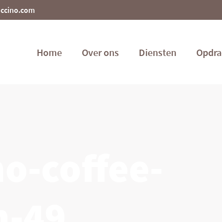
uccino.com
Home
Over ons
Diensten
Opdra
o-coffee-
n-49