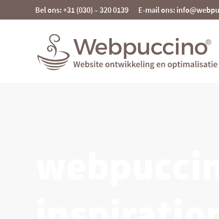
Skip
Bel ons: +31 (030) – 320 0139
E-mail ons: info@webp
to
content
Webpuccino® website ontwikkeling en
optimalisatie
Je website beheren alsof je koffie drinkt
webpuccin
inspiratio