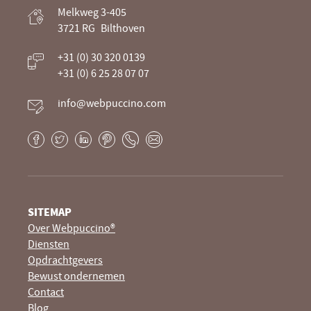
Webpuccino® website ontwikkeling en
Melkweg 3-405
optimalisatie
3721 RG
Bilthoven
Je website beheren alsof je koffie drinkt
+31 (0) 30 320 0139
+31 (0) 6 25 28 07 07
info@webpuccino.com
Facebook
Twitter
LinkedIn
Pinterest
Phone
E-
mail
SITEMAP
Over Webpuccino®
Diensten
Opdrachtgevers
Bewust ondernemen
Contact
Blog