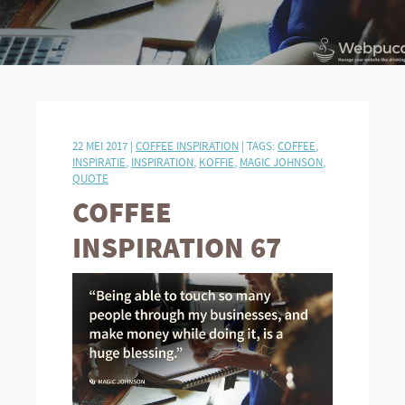
22 MEI 2017 |
COFFEE INSPIRATION
| TAGS:
COFFEE
,
INSPIRATIE
,
INSPIRATION
,
KOFFIE
,
MAGIC JOHNSON
,
QUOTE
COFFEE
INSPIRATION 67