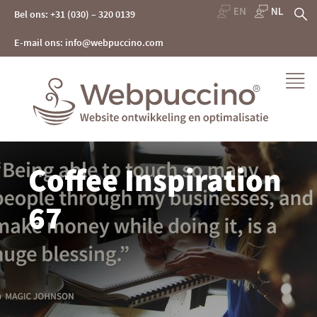
Skip
Z
Bel ons: +31 (030) – 320 0139
to
content
na
E-mail ons: info@webpuccino.com
Webpuccino® website ontwikkeling en optimalisatie
Coffee Inspiration
Je website beheren alsof je koffie drinkt
67