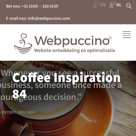
Skip
Z
Bel ons: +31 (030) – 320 0139
to
content
na
E-mail ons: info@webpuccino.com
Webpuccino® website ontwikkeling en optimalisatie
Coffee Inspiration
Je website beheren alsof je koffie drinkt
84