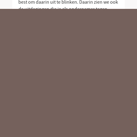
best om daarin uit te blinken. Daarin zien we ook
de uitdagingen die je als ondernemer tegen
komt. Hier zijn een paar van de grootste
uitdagingen met effectieve...
LEES MEER
5 FEBRUARI 2018 |
WEBSITE OPTIMALISATIE
VIJF TIPS OM TE BLIJVEN SCOREN
MET JE WEBSITE