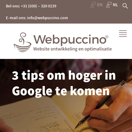
Skip
Z
Bel ons: +31 (030) – 320 0139
to
content
na
E-mail ons: info@webpuccino.com
Webpuccino® website ontwikkeling en optimalisatie
3 tips om hoger in
Je website beheren alsof je koffie drinkt
Google te komen