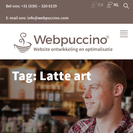
Skip
Z
Bel ons: +31 (030) – 320 0139
to
content
na
E-mail ons: info@webpuccino.com
Webpuccino® website ontwikkeling en optimalisatie
Tag: Latte art
Je website beheren alsof je koffie drinkt