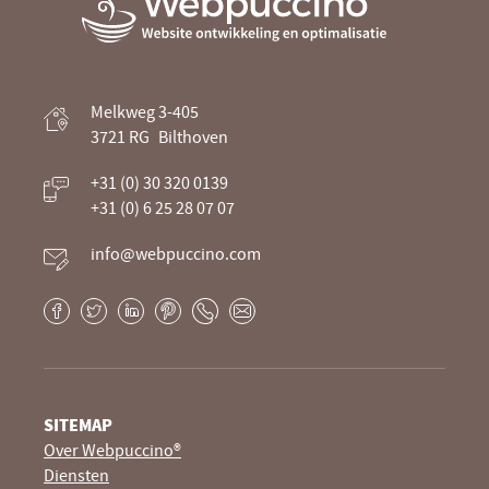
Webpuccino® website ontwikkeling en
Melkweg 3-405
optimalisatie
3721 RG
Bilthoven
Je website beheren alsof je koffie drinkt
+31 (0) 30 320 0139
+31 (0) 6 25 28 07 07
info@webpuccino.com
Facebook
Twitter
LinkedIn
Pinterest
Phone
E-
mail
SITEMAP
Over Webpuccino®
Diensten