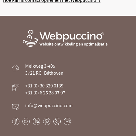
Webpuccino® website ontwikkeling en
Melkweg 3-405
optimalisatie
3721 RG
Bilthoven
Je website beheren alsof je koffie drinkt
+31 (0) 30 320 0139
+31 (0) 6 25 28 07 07
info@webpuccino.com
Facebook
Twitter
LinkedIn
Pinterest
Phone
E-
mail