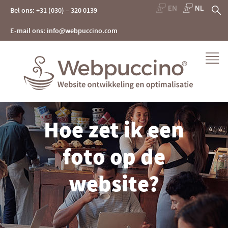
Skip
Z
Bel ons: +31 (030) – 320 0139
to
content
na
E-mail ons: info@webpuccino.com
Webpuccino® website ontwikkeling en optimalisatie
Hoe zet ik een
Je website beheren alsof je koffie drinkt
foto op de
website?