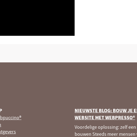
P
NIEUWSTE BLOG: BOUW JE E
bpuccino®
WEBSITE MET WEBPRESSO®
n
Voordelige oplossing: zelf een
tgevers
bouwen Steeds meer mensen 