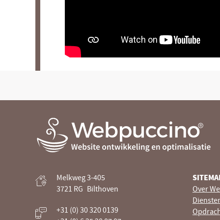
Webpuccino® website ontwikkeling en optimalisatie
Melkweg 3-405
SITEMA
Je website beheren alsof je koffie drinkt
3721 RG
Bilthoven
Over We
Dienste
+31 (0) 30 320 0139
Opdrach