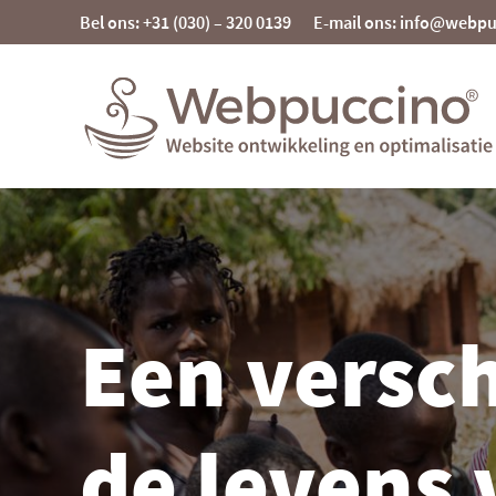
Skip
Bel ons: +31 (030) – 320 0139
E-mail ons: info@webp
to
content
Webpuccino® website ontwikkeling en
optimalisatie
Je website beheren alsof je koffie drinkt
Een versch
de levens