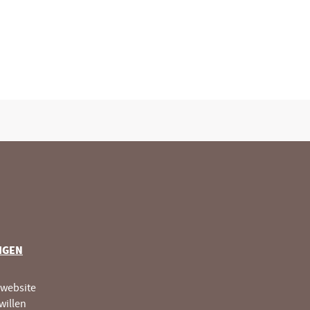
IGEN
 website
willen