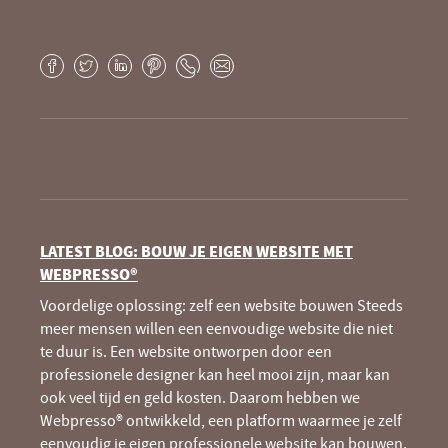
Webpuccino® website development and
optimization
Facebook
Twitter
LinkedIn
Pinterest
Phone
E-
Je website beheren alsof je koffie drinkt
mail
LATEST BLOG: BOUW JE EIGEN WEBSITE MET
WEBPRESSO®
Voordelige oplossing: zelf een website bouwen Steeds
meer mensen willen een eenvoudige website die niet
te duur is. Een website ontworpen door een
professionele designer kan heel mooi zijn, maar kan
ook veel tijd en geld kosten. Daarom hebben we
Webpresso® ontwikkeld, een platform waarmee je zelf
eenvoudig je eigen professionele website kan bouwen.