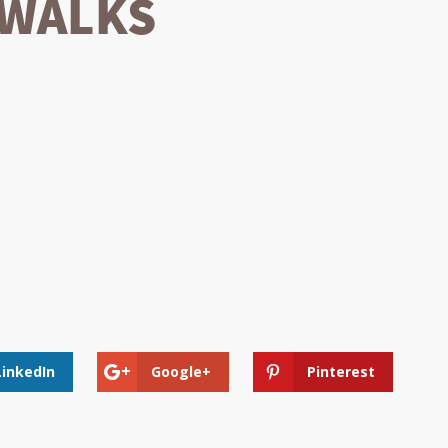
YWALKS
LinkedIn
Google+
Pinterest