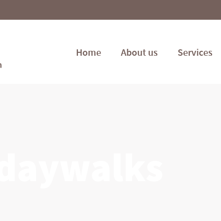
Home
About us
Services
edaywalks