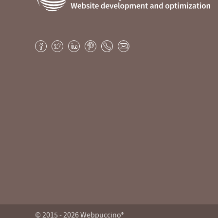
Webpuccino® website development and optimization
Je website beheren alsof je koffie drinkt
Facebook
Twitter
LinkedIn
Pinterest
Phone
E-
mail
© 2015 - 2026 Webpuccino
®