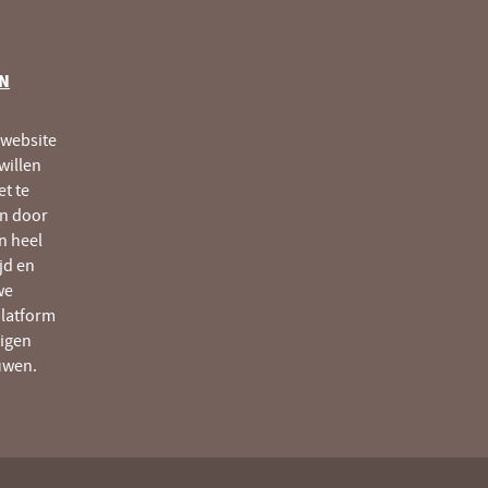
EN
 website
willen
t te
en door
n heel
jd en
we
latform
eigen
uwen.