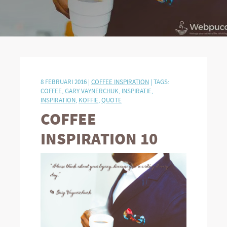
8 FEBRUARI 2016 |
COFFEE INSPIRATION
| TAGS:
COFFEE
,
GARY VAYNERCHUK
,
INSPIRATIE
,
INSPIRATION
,
KOFFIE
,
QUOTE
COFFEE
INSPIRATION 10