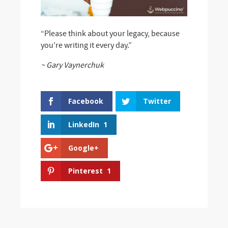
“Please think about your legacy, because
you’re writing it every day.”
~ Gary Vaynerchuk
Facebook
Twitter
LinkedIn
1
Google+
Pinterest
1