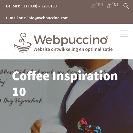
Skip
Z
Bel ons: +31 (030) – 320 0139
to
content
na
E-mail ons: info@webpuccino.com
Webpuccino® website ontwikkeling en optimalisatie
Coffee Inspiration
Je website beheren alsof je koffie drinkt
10