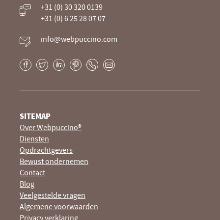
Je website beheren alsof je koffie drinkt
+31 (0) 30 320 0139
+31 (0) 6 25 28 07 07
info@webpuccino.com
Facebook
Twitter
LinkedIn
Pinterest
Phone
E-
mail
SITEMAP
Over Webpuccino®
Diensten
Opdrachtgevers
Bewust ondernemen
Contact
Blog
Veelgestelde vragen
Algemene voorwaarden
Privacy verklaring