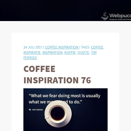
24 JULI 2017 |
COFFEE INSPIRATION
| TAGS:
COFFEE
,
INSPIRATIE
,
INSPIRATION
,
KOFFIE
,
QUOTE
,
TIM
FERRISS
COFFEE
INSPIRATION 76