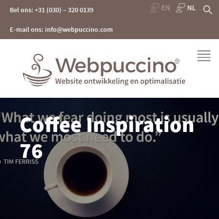
Skip
Z
Bel ons: +31 (030) – 320 0139
to
content
na
E-mail ons: info@webpuccino.com
Webpuccino® website ontwikkeling en optimalisatie
Coffee Inspiration
Je website beheren alsof je koffie drinkt
76