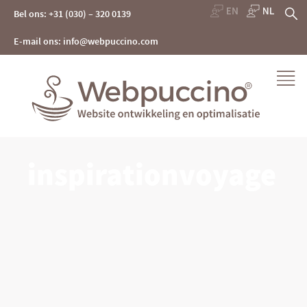
Skip
Z
Bel ons: +31 (030) – 320 0139
to
content
na
E-mail ons: info@webpuccino.com
Webpuccino® website ontwikkeling en optimalisatie
inspirationvoyage
Je website beheren alsof je koffie drinkt