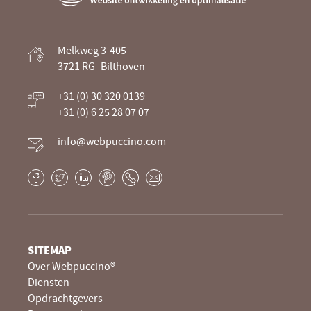
Webpuccino® website ontwikkeling en
Melkweg 3-405
optimalisatie
3721 RG
Bilthoven
Je website beheren alsof je koffie drinkt
+31 (0) 30 320 0139
+31 (0) 6 25 28 07 07
info@webpuccino.com
Facebook
Twitter
LinkedIn
Pinterest
Phone
E-
mail
SITEMAP
Over Webpuccino®
Diensten
Opdrachtgevers