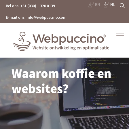
Skip
Z
Bel ons: +31 (030) – 320 0139
to
content
na
E-mail ons: info@webpuccino.com
Webpuccino® website ontwikkeling en optimalisatie
Waarom koffie en
Je website beheren alsof je koffie drinkt
websites?