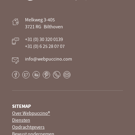
Webpuccino® website ontwikkeling en
Melkweg 3-405
optimalisatie
3721 RG
Bilthoven
Je website beheren alsof je koffie drinkt
+31 (0) 30 320 0139
+31 (0) 6 25 28 07 07
info@webpuccino.com
Facebook
Twitter
LinkedIn
Pinterest
Phone
E-
mail
SITEMAP
Over Webpuccino®
Diensten
Opdrachtgevers
Bewust ondernemen